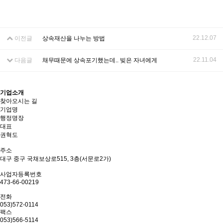
22.12.07
이전글
상속재산을 나누는 방법
22.11.04
다음글
채무때문에 상속포기했는데.. 빚은 자녀에게
기업소개
찾아오시는 길
기업명
행정명장
대표
권혁도
주소
대구 중구 국채보상로515, 3층(서문로2가)
사업자등록번호
473-66-00219
전화
053)572-0114
팩스
053)566-5114