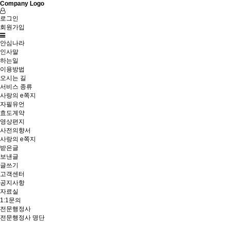
Company Logo
로그인
회원가입
안심나라
인사말
하는일
이용방법
오시는 길
서비스 종류
사랑의 e쪽지
자필유언
효도계약
영상편지
사전의향서
사랑의 e쪽지
받은글
보낸글
글쓰기
고객센터
공지사항
자료실
1:1문의
전문행정사
전문행정사 명단