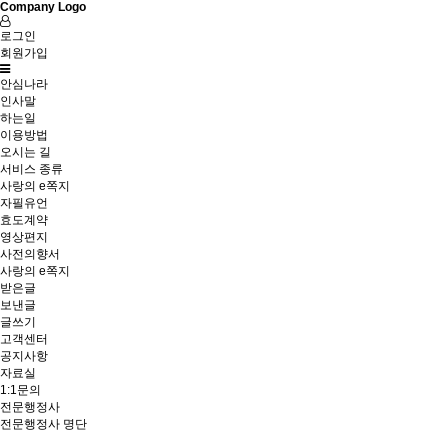
Company Logo
로그인
회원가입
안심나라
인사말
하는일
이용방법
오시는 길
서비스 종류
사랑의 e쪽지
자필유언
효도계약
영상편지
사전의향서
사랑의 e쪽지
받은글
보낸글
글쓰기
고객센터
공지사항
자료실
1:1문의
전문행정사
전문행정사 명단