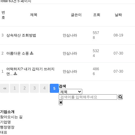
Total 63건
5 페이지
번
제목
글쓴이
조회
날짜
호
557
3
상속재산 조회방법
안심나라
08-19
8
532
2
아름다운 소풍
안심나라
07-30
4
어떡하지? 내가 갑자기 쓰러지
486
1
안심나라
07-30
면...
6
검색
1
2
3
4
5
기업소개
찾아오시는 길
기업명
행정명장
대표